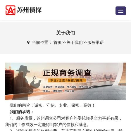
T
o
g
g
l
e
关于我们
n
a
当前位置：
首页
>>
关于我们
>>
服务承诺
v
i
g
a
t
i
o
n
我们的宗旨：诚实、守信、专业、保密、高效！
我们的承诺：
1、服务质量，苏州调查公司对客户的委托倾尽全力事必有果，
我们的工作成效一定能得到客户的信赖和满意。
2、咨询按标准的比例收费，若达不到双方预先约定的结果，我