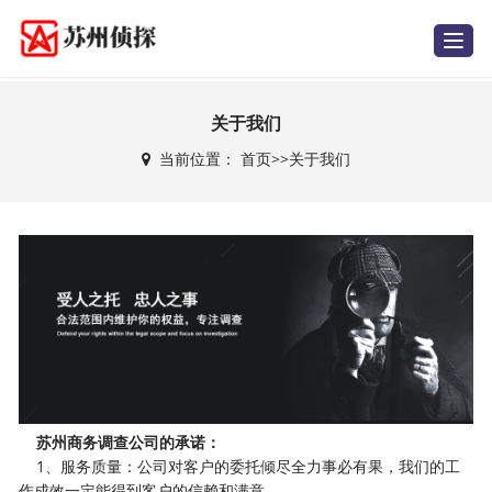
T
o
g
g
l
e
关于我们
n
a
当前位置：
首页
>>
关于我们
v
i
g
a
t
i
o
n
苏州商务调查公司的承诺：
1、服务质量：公司对客户的委托倾尽全力事必有果，我们的工
作成效一定能得到客户的信赖和满意。